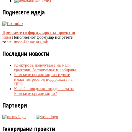
Контакт
Поднесете
идеја
Преземете го формуларот за проектни
идеи
Пополнетиот формулар испратете
го на:
insoc@insoc.org.mk
Последни
новости
Конкурс за доделување на мали
грантови: Застапување и лобирање
Ромските организации се уште
имаат потреба од поддршката на
ПРФ
Како ќе продолжи поддршката за
Ромските организации?
Партнери
Генерирани
проекти