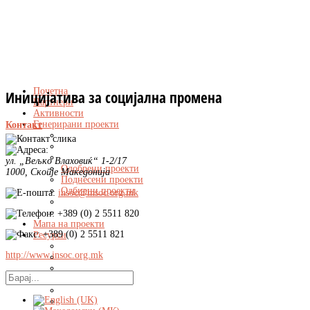
Почетна
Иницијатива за социјална промена
Партнери
Активности
Генерирани проекти
Контакт
ул. „Вељко Влаховиќ“ 1-2/17
Одобрени проекти
1000, Скопје Македонија
Поднесени проекти
Одбиени проекти
insoc@insoc.org.mk
+389 (0) 2 5511 820
Мапа на проекти
+389 (0) 2 5511 821
Ресурси
http://www.insoc.org.mk
Линкови