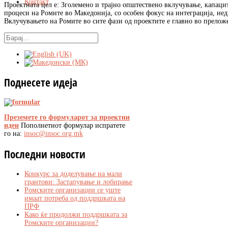
Контакт
Проектната цел е: Зголемено и трајно општествено вклучување, капаци
процеси на Ромите во Македонија, со особен фокус на интеграција, нед
Вклучувањето на Ромите во сите фази од проектите е главно во прелож
Поднесете
идеја
Преземете го формуларот за проектни
идеи
Пополнетиот формулар испратете
го на:
insoc@insoc.org.mk
Последни
новости
Конкурс за доделување на мали
грантови: Застапување и лобирање
Ромските организации се уште
имаат потреба од поддршката на
ПРФ
Како ќе продолжи поддршката за
Ромските организации?