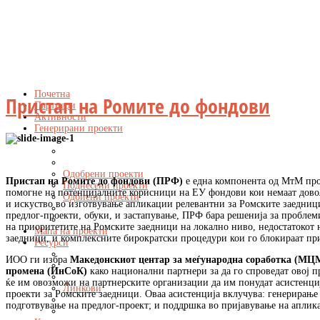
Почетна
Пристап на Ромите до фондови
Партнери
Активности
Генерирани проекти
Одобрени проекти
Пристап на Ромите до фондови (ПРФ)
е една компонента од МтМ про
Поднесени проекти
помогне на потенцијалните корисници на ЕУ фондови кои немаат дово
Одбиени проекти
и искуство во изготвување апликации релевантни за Ромските заедници
предлог-проекти, обуки, и застапување, ПРФ бара решенија за проблеми
на приоритетите на Ромските заедници на локално ниво, недостатокот 
Мапа на проекти
заедници, и комплексните бирократски процедури кои го блокираат пр
Ресурси
ИОО ги избра
Македонскиот центар за меѓународна соработка (МЦ
промена (ИнСоК)
како национални партнери за да го спроведат овој 
ќе им овозможи на партнерските организации да им понудат асистенци
Линкови
проекти за Ромските заедници. Оваа асистенција вклучува: генерирање
подготвување на предлог-проект; и поддршка во пријавување на аплик